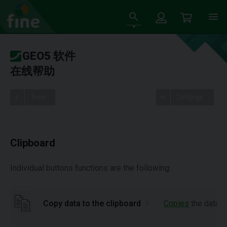
GEO5 软件
在线帮助
Tree
Settings
Clipboard
Individual buttons functions are the following:
Copy data to the clipboard
Copies
the data f