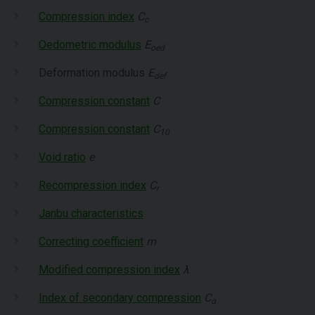
Compression index
C
c
Oedometric modulus
E
oed
Deformation modulus
E
def
Compression constant
C
Compression constant
C
10
Void ratio
e
Recompression index
C
r
Janbu characteristics
Correcting coefficient
m
Modified compression index
λ
Index of secondary compression
C
α