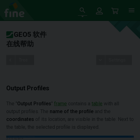
GEO5 软件
在线帮助
Tree
Settings
Output Profiles
The "
Output Profiles
"
frame
contains a
table
with all
output profiles. The
name of the profile
and the
coordinates
of its location, are visible in the table. Next to
the table, the selected profile is displayed.